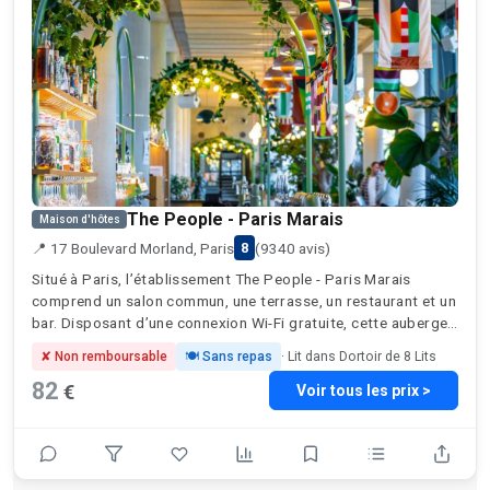
The People - Paris Marais
Maison d'hôtes
📍 17 Boulevard Morland, Paris
(9340 avis)
8
Situé à Paris, l’établissement The People - Paris Marais
comprend un salon commun, une terrasse, un restaurant et un
bar. Disposant d’une connexion Wi-Fi gratuite, cette auberge
de jeunesse est à respectivement 1,2 km et 1,6 km environ
✘ Non remboursable
🍽 Sans repas
· Lit dans Dortoir de 8 Lits
de: Gare de Lyon et Cathédrale Notre-Dame de Paris. Vous
82
€
trouverez sur place un karaoké et une cuisine commune. Vous
Voir tous les prix >
profiterez aussi d’une armoire. Un petit-déjeuner buffet,
végétarien ou végétalien est servi sur place. Parlant anglais,
espagnol et français, le personnel de la réception se fera un
plaisir de vous renseigner à toute heure de la journée. Vous