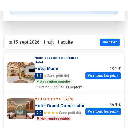
Voir sur la carte
Modifier le rayon
📅
15 sept 2026 · 1 nuit · 1 adulte
modifier
Notre coup de cœur France
Hotel
Hôtel Marie
191 €
★
8.5
Sans petit-déj.
Voir tous les prix >
✔ Annulation gratuite
📌 Option jusqu'au 11 septembre 2026
Meilleure promo
−20 %
464 €
Hotel Grand Coeur Latin
Voir tous les prix >
★★★★
9.0
Sans petit-déj.
✘ Non remboursable