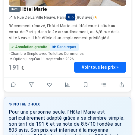
Hôtel Marie
Hôtel
📍 6 Rue De La Ville Neuve, Paris
(803 avis)
★
8.5
Récemment rénové, l’hôtel Marie est idéalement situé au
cœur de Paris, dans le 2e arrondissement, au 6/8 rue de la
Ville Neuve. Il bénéficie d’un emplacement privilégié à
proximité des stations de métro desservant les lignes 8, 9 et
✔ Annulation gratuite
🍽 Sans repas
4, y compris la station Bonne Nouvelle, à seulement 130
· Chambre Simple avec Toilettes Communes
mètres. À quelques pas, vous trouverez plusieurs sites
📌 Option jusqu'au 11 septembre 2026
emblématiques: Le Grand Rex une célèbre salle de cinéma et
191
€
Voir tous les prix >
de spectacle, à seulement 2 minutes; le musée du chocolat,
parfait pour une expérience gourmande (à 3 minutes); le
musée Grévin, et ses célèbres statues de cire (à 8 minutes);
et les élégants passages couverts de la ville tels que la
galerie Vivienne, le passage des Panoramas et le passage du
Grand-Cerf, idéal pour flâner et faire du shopping. Le Palais
Brongniart, ancien siège de la Bourse de Paris, est un autre
✨ NOTRE CHOIX
haut lieu architectural voisin. Vous pourrez également
Pour une personne seule, l’Hôtel Marie est
facilement explorer l’effervescence de la rue Montorgueil,
particulièrement adapté grâce à sa chambre simple,
réputée pour son charme parisien et ses délices culinaires. En
son tarif de 191 € et sa note de 8,5/10 fondée sur
une vingtaine de minutes à pied, vous pourrez rejoindre le
803 avis. Son prix est inférieur à la moyenne
musée du Louvre, le jardin des Tuileries et l’Opéra Garnier.