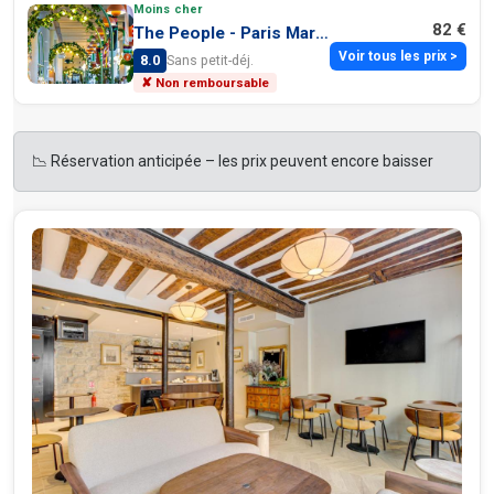
Moins cher
82 €
The People - Paris Marais
Voir tous les prix >
8.0
Sans petit-déj.
✘ Non remboursable
📉 Réservation anticipée – les prix peuvent encore baisser