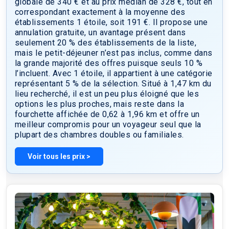
globale de 340 € et au prix médian de 328 €, tout en
Grâce aux lignes de métro à proximité, vous avez un accès
correspondant exactement à la moyenne des
direct à la Tour Eiffel et à la Place de la Bastille.
établissements 1 étoile, soit 191 €. Il propose une
L’établissement propose des studios équipés d’une
annulation gratuite, un avantage présent dans
kitchenette complète et d’une télévision à écran plat, ainsi
seulement 20 % des établissements de la liste,
que des chambres avec télévision, la plupart dotées d’une
mais le petit-déjeuner n’est pas inclus, comme dans
salle de bains privative. Un petit-déjeuner continental est
la grande majorité des offres puisque seuls 10 %
servi tous les matins sur place. Pour votre confort, la
l’incluent. Avec 1 étoile, il appartient à une catégorie
réception est ouverte 24h/24 et 7j/7, et une connexion Wi-Fi
représentant 5 % de la sélection. Situé à 1,47 km du
est disponible gratuitement dans toutes les parties
lieu recherché, il est un peu plus éloigné que les
communes. Veuillez noter que l’hôtel ne possède pas
options les plus proches, mais reste dans la
d’ascenseur. L’établissement se réjouit de vous accueillir
fourchette affichée de 0,62 à 1,96 km et offre un
prochainement.
meilleur compromis pour un voyageur seul que la
plupart des chambres doubles ou familiales.
Voir tous les prix >