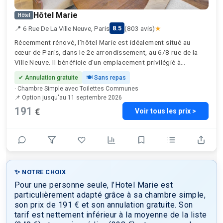
Hôtel Marie
Hôtel
📍 6 Rue De La Ville Neuve, Paris
(803 avis)
★
8.5
Récemment rénové, l’hôtel Marie est idéalement situé au
cœur de Paris, dans le 2e arrondissement, au 6/8 rue de la
Ville Neuve. Il bénéficie d’un emplacement privilégié à
proximité des stations de métro desservant les lignes 8, 9 et
✔ Annulation gratuite
🍽 Sans repas
4, y compris la station Bonne Nouvelle, à seulement 130
· Chambre Simple avec Toilettes Communes
mètres. À quelques pas, vous trouverez plusieurs sites
📌 Option jusqu'au 11 septembre 2026
emblématiques: Le Grand Rex une célèbre salle de cinéma et
191
€
Voir tous les prix >
de spectacle, à seulement 2 minutes; le musée du chocolat,
parfait pour une expérience gourmande (à 3 minutes); le
musée Grévin, et ses célèbres statues de cire (à 8 minutes);
et les élégants passages couverts de la ville tels que la
galerie Vivienne, le passage des Panoramas et le passage du
Grand-Cerf, idéal pour flâner et faire du shopping. Le Palais
Brongniart, ancien siège de la Bourse de Paris, est un autre
✨ NOTRE CHOIX
haut lieu architectural voisin. Vous pourrez également
Pour une personne seule, l’Hotel Marie est
facilement explorer l’effervescence de la rue Montorgueil,
particulièrement adapté grâce à sa chambre simple,
réputée pour son charme parisien et ses délices culinaires. En
son prix de 191 € et son annulation gratuite. Son
une vingtaine de minutes à pied, vous pourrez rejoindre le
tarif est nettement inférieur à la moyenne de la liste
musée du Louvre, le jardin des Tuileries et l’Opéra Garnier.