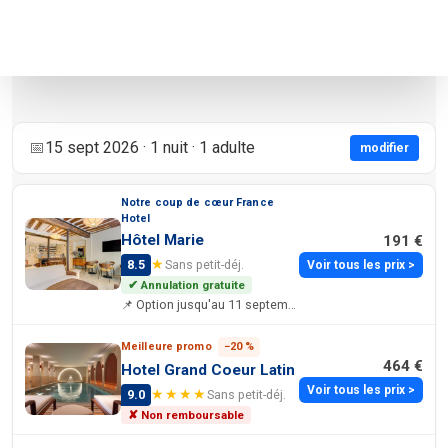
Voir sur la carte
Modifier le rayon
📅
15 sept 2026 · 1 nuit · 1 adulte
modifier
Notre coup de cœur France
Hotel
Hôtel Marie
191 €
★
8.5
Sans petit-déj.
Voir tous les prix >
✔ Annulation gratuite
📌 Option jusqu'au 11 septembre 2026
Meilleure promo
−20 %
464 €
Hotel Grand Coeur Latin
Voir tous les prix >
★★★★
9.0
Sans petit-déj.
✘ Non remboursable