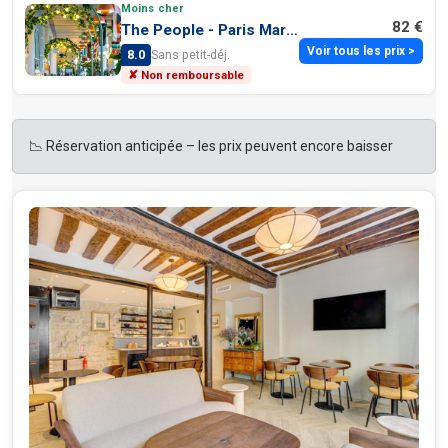
Moins cher
82 €
The People - Paris Marais
Voir tous les prix >
8.0
Sans petit-déj.
✘ Non remboursable
📉 Réservation anticipée – les prix peuvent encore baisser