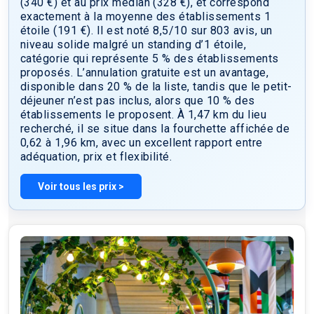
(340 €) et au prix médian (328 €), et correspond
Grâce aux lignes de métro à proximité, vous avez un accès
exactement à la moyenne des établissements 1
direct à la Tour Eiffel et à la Place de la Bastille.
étoile (191 €). Il est noté 8,5/10 sur 803 avis, un
L’établissement propose des studios équipés d’une
niveau solide malgré un standing d’1 étoile,
kitchenette complète et d’une télévision à écran plat, ainsi
catégorie qui représente 5 % des établissements
que des chambres avec télévision, la plupart dotées d’une
proposés. L’annulation gratuite est un avantage,
salle de bains privative. Un petit-déjeuner continental est
disponible dans 20 % de la liste, tandis que le petit-
servi tous les matins sur place. Pour votre confort, la
déjeuner n’est pas inclus, alors que 10 % des
réception est ouverte 24h/24 et 7j/7, et une connexion Wi-Fi
établissements le proposent. À 1,47 km du lieu
est disponible gratuitement dans toutes les parties
recherché, il se situe dans la fourchette affichée de
communes. Veuillez noter que l’hôtel ne possède pas
0,62 à 1,96 km, avec un excellent rapport entre
d’ascenseur. L’établissement se réjouit de vous accueillir
adéquation, prix et flexibilité.
prochainement.
Voir tous les prix >