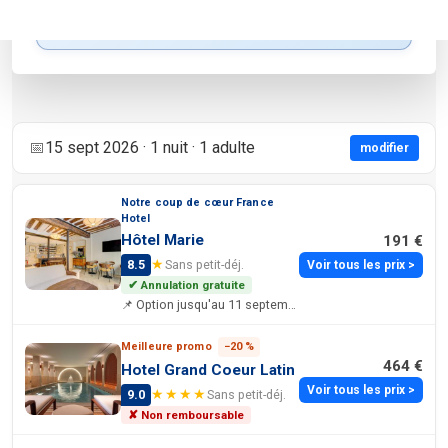
Voir sur la carte
Modifier le rayon
📅
15 sept 2026 · 1 nuit · 1 adulte
modifier
Notre coup de cœur France
Hotel
Hôtel Marie
191 €
★
8.5
Sans petit-déj.
Voir tous les prix >
✔ Annulation gratuite
📌 Option jusqu'au 11 septembre 2026
Meilleure promo
−20 %
464 €
Hotel Grand Coeur Latin
Voir tous les prix >
★★★★
9.0
Sans petit-déj.
✘ Non remboursable