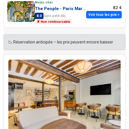
Moins cher
82 €
The People - Paris Marais
Voir tous les prix >
8.0
Sans petit-déj.
✘ Non remboursable
📉 Réservation anticipée – les prix peuvent encore baisser