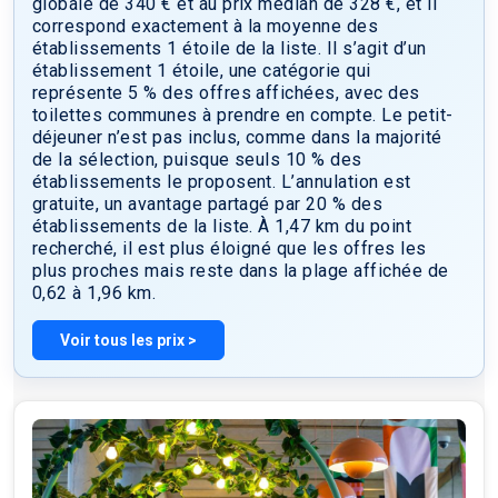
globale de 340 € et au prix médian de 328 €, et il
Grâce aux lignes de métro à proximité, vous avez un accès
correspond exactement à la moyenne des
direct à la Tour Eiffel et à la Place de la Bastille.
établissements 1 étoile de la liste. Il s’agit d’un
L’établissement propose des studios équipés d’une
établissement 1 étoile, une catégorie qui
kitchenette complète et d’une télévision à écran plat, ainsi
représente 5 % des offres affichées, avec des
que des chambres avec télévision, la plupart dotées d’une
toilettes communes à prendre en compte. Le petit-
salle de bains privative. Un petit-déjeuner continental est
déjeuner n’est pas inclus, comme dans la majorité
servi tous les matins sur place. Pour votre confort, la
de la sélection, puisque seuls 10 % des
réception est ouverte 24h/24 et 7j/7, et une connexion Wi-Fi
établissements le proposent. L’annulation est
est disponible gratuitement dans toutes les parties
gratuite, un avantage partagé par 20 % des
communes. Veuillez noter que l’hôtel ne possède pas
établissements de la liste. À 1,47 km du point
d’ascenseur. L’établissement se réjouit de vous accueillir
recherché, il est plus éloigné que les offres les
prochainement.
plus proches mais reste dans la plage affichée de
0,62 à 1,96 km.
Voir tous les prix >