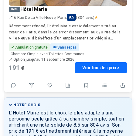
Hôtel Marie
Hôtel
📍 6 Rue De La Ville Neuve, Paris
(804 avis)
★
8.5
Récemment rénové, l’hôtel Marie est idéalement situé au
cœur de Paris, dans le 2e arrondissement, au 6/8 rue de la
Ville Neuve. Il bénéficie d’un emplacement privilégié à
proximité des stations de métro desservant les lignes 8, 9 et
✔ Annulation gratuite
🍽 Sans repas
4, y compris la station Bonne Nouvelle, à seulement 130
· Chambre Simple avec Toilettes Communes
mètres. À quelques pas, vous trouverez plusieurs sites
📌 Option jusqu'au 11 septembre 2026
emblématiques: Le Grand Rex une célèbre salle de cinéma et
191
€
Voir tous les prix >
de spectacle, à seulement 2 minutes; le musée du chocolat,
parfait pour une expérience gourmande (à 3 minutes); le
musée Grévin, et ses célèbres statues de cire (à 8 minutes);
et les élégants passages couverts de la ville tels que la
galerie Vivienne, le passage des Panoramas et le passage du
Grand-Cerf, idéal pour flâner et faire du shopping. Le Palais
Brongniart, ancien siège de la Bourse de Paris, est un autre
✨ NOTRE CHOIX
haut lieu architectural voisin. Vous pourrez également
L’Hôtel Marie est le choix le plus adapté à une
facilement explorer l’effervescence de la rue Montorgueil,
personne seule grâce à sa chambre simple, tout en
réputée pour son charme parisien et ses délices culinaires. En
affichant une note solide de 8,5 sur 804 avis. Son
une vingtaine de minutes à pied, vous pourrez rejoindre le
prix de 191 € est nettement inférieur à la moyenne
musée du Louvre, le jardin des Tuileries et l’Opéra Garnier.