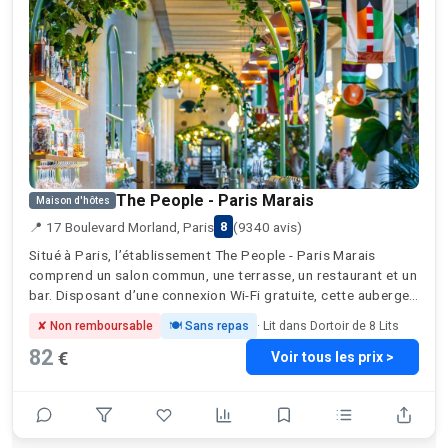
The People - Paris Marais
Maison d'hôtes
📍 17 Boulevard Morland, Paris
(9340 avis)
8
Situé à Paris, l’établissement The People - Paris Marais
comprend un salon commun, une terrasse, un restaurant et un
bar. Disposant d’une connexion Wi-Fi gratuite, cette auberge
de jeunesse est à respectivement 1,2 km et 1,6 km environ
✘ Non remboursable
🍽 Sans repas
· Lit dans Dortoir de 8 Lits
de: Gare de Lyon et Cathédrale Notre-Dame de Paris. Vous
82
€
trouverez sur place un karaoké et une cuisine commune. Vous
Voir tous les prix >
profiterez aussi d’une armoire. Un petit-déjeuner buffet,
végétarien ou végétalien est servi sur place. Parlant anglais,
espagnol et français, le personnel de la réception se fera un
plaisir de vous renseigner à toute heure de la journée. Vous