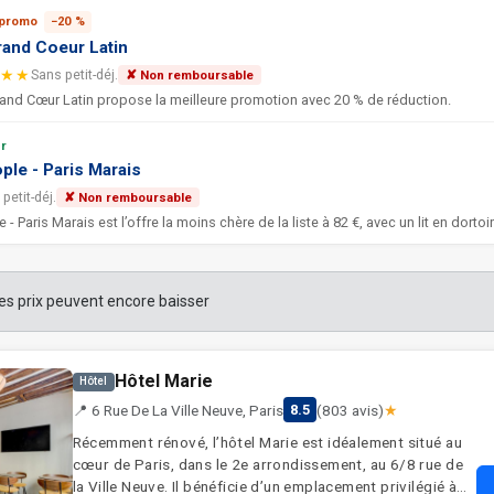
 promo
−20 %
rand Coeur Latin
★★
Sans petit-déj.
✘ Non remboursable
rand Cœur Latin propose la meilleure promotion avec 20 % de réduction.
r
ple - Paris Marais
petit-déj.
✘ Non remboursable
les prix peuvent encore baisser
Hôtel Marie
Hôtel
📍 6 Rue De La Ville Neuve, Paris
(803 avis)
★
8.5
Récemment rénové, l’hôtel Marie est idéalement situé au
cœur de Paris, dans le 2e arrondissement, au 6/8 rue de
la Ville Neuve. Il bénéficie d’un emplacement privilégié à