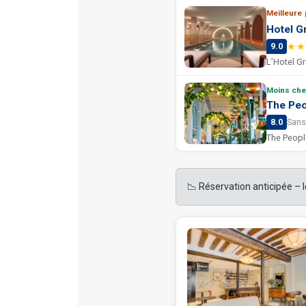
Meilleure
Hotel G
★★
9.0
L’Hotel G
Moins che
The Peo
8.0
Sans 
📉 Réservation anticipée – 