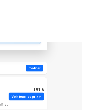
arte
Modifier le rayon
modifier
191 €
Voir tous les prix >
L’Hôtel Marie est mon choix préféré grâce à sa chambre simple, sa bonne note et son tarif raisonnable.