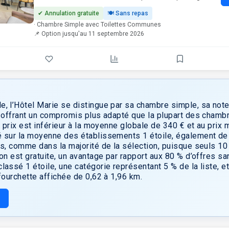
proximité des stations de métro desservant les lignes 8,
✔ Annulation gratuite
🍽 Sans repas
9 et 4, y compris la station Bonne Nouvelle, à seulement
· Chambre Simple avec Toilettes Communes
130 mètres. À quelques pas, vous trouverez plusieurs
📌 Option jusqu'au 11 septembre 2026
sites emblématiques: Le Grand Rex une célèbre salle de
cinéma et de spectacle, à seulement 2 minutes; le musée
du chocolat, parfait pour une expérience gourmande (à 3
minutes); le musée Grévin, et ses célèbres statues de cire
(à 8 minutes); et les élégants passages couverts de la
ville tels que la galerie Vivienne, le passage des
Panoramas et le passage du Grand-Cerf, idéal pour flâner
, l’Hôtel Marie se distingue par sa chambre simple, sa note
et faire du shopping. Le Palais Brongniart, ancien siège de
, offrant un compromis plus adapté que la plupart des chamb
la Bourse de Paris, est un autre haut lieu architectural
n prix est inférieur à la moyenne globale de 340 € et au prix
voisin. Vous pourrez également facilement explorer
é sur la moyenne des établissements 1 étoile, également de 
l’effervescence de la rue Montorgueil, réputée pour son
lus, comme dans la majorité de la sélection, puisque seuls 
charme parisien et ses délices culinaires. En une vingtaine
on est gratuite, un avantage par rapport aux 80 % d’offres san
de minutes à pied, vous pourrez rejoindre le musée du
lassé 1 étoile, une catégorie représentant 5 % de la liste, e
Louvre, le jardin des Tuileries et l’Opéra Garnier. Grâce aux
 fourchette affichée de 0,62 à 1,96 km.
lignes de métro à proximité, vous avez un accès direct à
la Tour Eiffel et à la Place de la Bastille. L’établissement
propose des studios équipés d’une kitchenette complète
et d’une télévision à écran plat, ainsi que des chambres
avec télévision, la plupart dotées d’une salle de bains