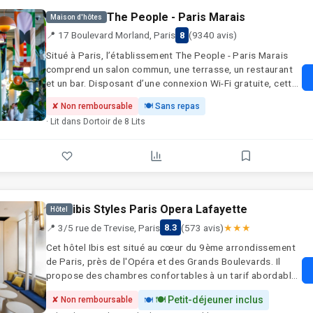
privative. Un petit-déjeuner continental est servi tous les
The People - Paris Marais
matins sur place. Pour votre confort, la réception est
Maison d'hôtes
ouverte 24h/24 et 7j/7, et une connexion Wi-Fi est
📍 17 Boulevard Morland, Paris
(9340 avis)
8
disponible gratuitement dans toutes les parties
Situé à Paris, l’établissement The People - Paris Marais
communes. Veuillez noter que l’hôtel ne possède pas
comprend un salon commun, une terrasse, un restaurant
d’ascenseur. L’établissement se réjouit de vous accueillir
et un bar. Disposant d’une connexion Wi-Fi gratuite, cette
prochainement.
auberge de jeunesse est à respectivement 1,2 km et 1,6
✘ Non remboursable
🍽 Sans repas
km environ de: Gare de Lyon et Cathédrale Notre-Dame de
· Lit dans Dortoir de 8 Lits
Paris. Vous trouverez sur place un karaoké et une cuisine
commune. Vous profiterez aussi d’une armoire. Un petit-
déjeuner buffet, végétarien ou végétalien est servi sur
place. Parlant anglais, espagnol et français, le personnel
de la réception se fera un plaisir de vous renseigner à
toute heure de la journée. Vous séjournerez à proximité
ibis Styles Paris Opera Lafayette
de ces lieux d’intérêt: Sainte-Chapelle, Opéra Bastille et
Hôtel
Centre Pompidou. L'aéroport le plus proche (Aéroport de
📍 3/5 rue de Trevise, Paris
(573 avis)
★★★
8.3
Paris - Orly) est à 16 km.
Cet hôtel Ibis est situé au cœur du 9ème arrondissement
de Paris, près de l'Opéra et des Grands Boulevards. Il
propose des chambres confortables à un tarif abordable.
L'ibis Styles Paris Lafayette Opéra propose des
🍽 Petit-déjeuner inclus
✘ Non remboursable
🍽
chambres élégantes et modernes dotées d'une salle de