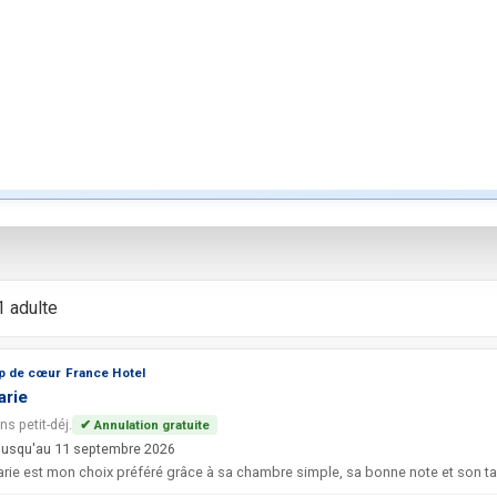
ance
ls en France
ans un rayon de
1 km
Voir sur la c
1 adulte
p de cœur France Hotel
arie
ns petit-déj.
✔ Annulation gratuite
 jusqu'au 11 septembre 2026