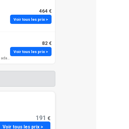
464 €
Voir tous les prix >
82 €
Voir tous les prix >
The People - Paris Marais est l’offre la moins chère de la liste à 82 €, avec un lit en dortoir adapté à une personne seule.
191
€
Voir tous les prix >