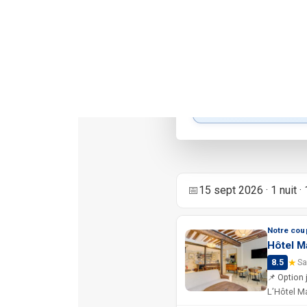
Fr
Recherche d'hôte
Hôtels trouvés d
📅
15 sept 2026 · 1 nuit · 
Notre cou
Hôtel M
★
8.5
Sa
📌 Option