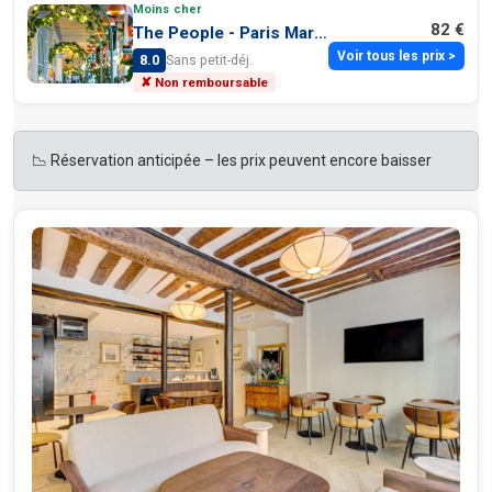
Moins cher
82 €
The People - Paris Marais
Voir tous les prix >
8.0
Sans petit-déj.
✘ Non remboursable
📉 Réservation anticipée – les prix peuvent encore baisser