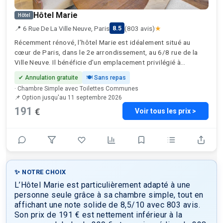
Hôtel Marie
Hôtel
📍 6 Rue De La Ville Neuve, Paris
(803 avis)
★
8.5
Récemment rénové, l’hôtel Marie est idéalement situé au
cœur de Paris, dans le 2e arrondissement, au 6/8 rue de la
Ville Neuve. Il bénéficie d’un emplacement privilégié à
proximité des stations de métro desservant les lignes 8, 9 et
✔ Annulation gratuite
🍽 Sans repas
4, y compris la station Bonne Nouvelle, à seulement 130
· Chambre Simple avec Toilettes Communes
mètres. À quelques pas, vous trouverez plusieurs sites
📌 Option jusqu'au 11 septembre 2026
emblématiques: Le Grand Rex une célèbre salle de cinéma et
191
€
Voir tous les prix >
de spectacle, à seulement 2 minutes; le musée du chocolat,
parfait pour une expérience gourmande (à 3 minutes); le
musée Grévin, et ses célèbres statues de cire (à 8 minutes);
et les élégants passages couverts de la ville tels que la
galerie Vivienne, le passage des Panoramas et le passage du
Grand-Cerf, idéal pour flâner et faire du shopping. Le Palais
Brongniart, ancien siège de la Bourse de Paris, est un autre
✨ NOTRE CHOIX
haut lieu architectural voisin. Vous pourrez également
L’Hôtel Marie est particulièrement adapté à une
facilement explorer l’effervescence de la rue Montorgueil,
personne seule grâce à sa chambre simple, tout en
réputée pour son charme parisien et ses délices culinaires. En
affichant une note solide de 8,5/10 avec 803 avis.
une vingtaine de minutes à pied, vous pourrez rejoindre le
Son prix de 191 € est nettement inférieur à la
musée du Louvre, le jardin des Tuileries et l’Opéra Garnier.