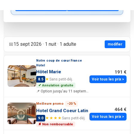
Voir sur la carte
Modifier le rayon
📅
15 sept 2026 · 1 nuit · 1 adulte
modifier
Notre coup de cœur France
Hotel
Hôtel Marie
191 €
★
8.5
Sans petit-déj.
Voir tous les prix >
✔ Annulation gratuite
📌 Option jusqu'au 11 septembre 2026
Meilleure promo
−20 %
464 €
Hotel Grand Coeur Latin
Voir tous les prix >
★★★★
9.0
Sans petit-déj.
✘ Non remboursable