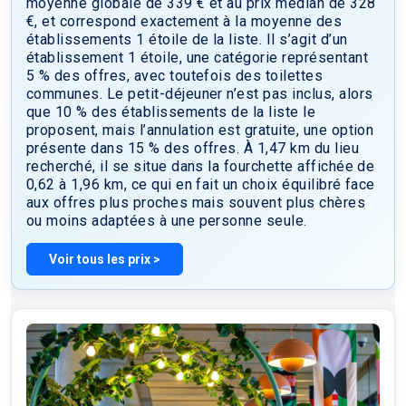
moyenne globale de 339 € et au prix médian de 328
Grâce aux lignes de métro à proximité, vous avez un accès
€, et correspond exactement à la moyenne des
direct à la Tour Eiffel et à la Place de la Bastille.
établissements 1 étoile de la liste. Il s’agit d’un
L’établissement propose des studios équipés d’une
établissement 1 étoile, une catégorie représentant
kitchenette complète et d’une télévision à écran plat, ainsi
5 % des offres, avec toutefois des toilettes
que des chambres avec télévision, la plupart dotées d’une
communes. Le petit-déjeuner n’est pas inclus, alors
salle de bains privative. Un petit-déjeuner continental est
que 10 % des établissements de la liste le
servi tous les matins sur place. Pour votre confort, la
proposent, mais l’annulation est gratuite, une option
réception est ouverte 24h/24 et 7j/7, et une connexion Wi-Fi
présente dans 15 % des offres. À 1,47 km du lieu
est disponible gratuitement dans toutes les parties
recherché, il se situe dans la fourchette affichée de
communes. Veuillez noter que l’hôtel ne possède pas
0,62 à 1,96 km, ce qui en fait un choix équilibré face
d’ascenseur. L’établissement se réjouit de vous accueillir
aux offres plus proches mais souvent plus chères
prochainement.
ou moins adaptées à une personne seule.
Voir tous les prix >