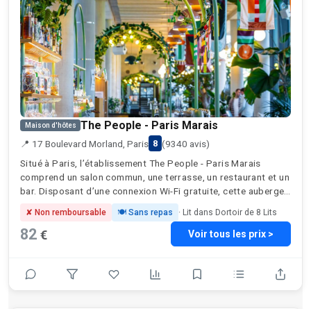
The People - Paris Marais
Maison d'hôtes
📍 17 Boulevard Morland, Paris
(9340 avis)
8
Situé à Paris, l’établissement The People - Paris Marais
comprend un salon commun, une terrasse, un restaurant et un
bar. Disposant d’une connexion Wi-Fi gratuite, cette auberge
de jeunesse est à respectivement 1,2 km et 1,6 km environ
✘ Non remboursable
🍽 Sans repas
· Lit dans Dortoir de 8 Lits
de: Gare de Lyon et Cathédrale Notre-Dame de Paris. Vous
82
€
trouverez sur place un karaoké et une cuisine commune. Vous
Voir tous les prix >
profiterez aussi d’une armoire. Un petit-déjeuner buffet,
végétarien ou végétalien est servi sur place. Parlant anglais,
espagnol et français, le personnel de la réception se fera un
plaisir de vous renseigner à toute heure de la journée. Vous
séjournerez à proximité de ces lieux d’intérêt: Sainte-