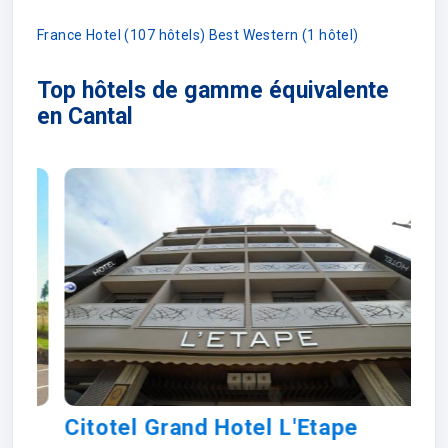
France Hotel (107 hôtels)
Best Western (1 hôtel)
Top hôtels de gamme équivalente
en Cantal
Citotel Grand Hotel L'Etape
B