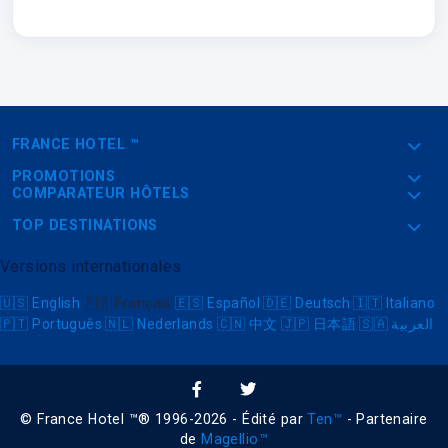
FRANCE HOTEL ™
PROMOTIONS
COMPARATEUR HÔTELS
TOP DESTINATIONS
Versions internationales
🇺🇸
English
🇫🇷
Français
🇪🇸
Español
🇩🇪
Deutsch
🇮🇹
Italiano
🇵🇹
Português
🇳🇱
Nederlands
🇨🇳
中文
🇯🇵
日本語
🇸🇦
العربية
© France Hotel ™® 1996-2026 - Édité par
Ten™
- Partenaire
de
Magellio™