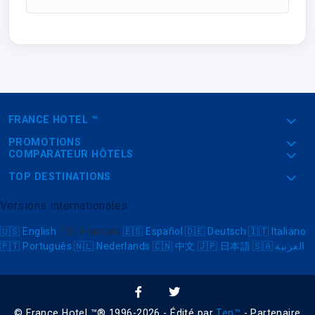
FRANCE HOTEL ™
PROMOTIONS
COMPARATEUR HÔTELS
TOP DESTINATIONS
Versions internationales
🇺🇸
English
🇫🇷
Français
🇪🇸
Español
🇩🇪
Deutsch
🇮🇹
Italiano
🇵🇹
Português
🇳🇱
Nederlands
🇨🇳
中文
🇯🇵
日本語
🇸🇦
العربية
© France Hotel ™® 1996-2026 - Édité par
Ten™
- Partenaire