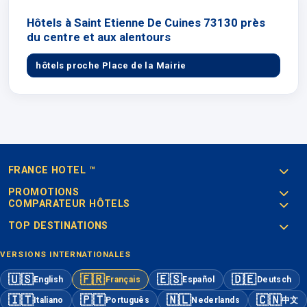
Hôtels à Saint Etienne De Cuines 73130 près
du centre et aux alentours
hôtels proche Place de la Mairie
FRANCE HOTEL ™
PROMOTIONS
COMPARATEUR HÔTELS
TOP DESTINATIONS
VERSIONS INTERNATIONALES
🇺🇸
🇫🇷
🇪🇸
🇩🇪
English
Français
Español
Deutsch
🇮🇹
🇵🇹
🇳🇱
🇨🇳
Italiano
Português
Nederlands
中文