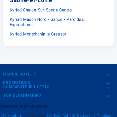
Saône-et-Loire
Kyriad Chalon-Sur-Saone Centre
Kyriad Mâcon Nord - Sancé - Parc des
Expositions
Kyriad Montchanin le Creusot
FRANCE HOTEL ™
PROMOTIONS
COMPARATEUR HÔTELS
TOP DESTINATIONS
Versions internationales
🇺🇸
English
🇫🇷
Français
🇪🇸
Español
🇩🇪
Deutsch
🇮🇹
Italiano