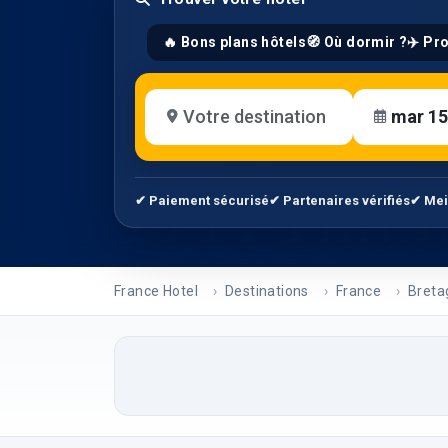
🔥 Bons plans hôtels
🧭 Où dormir ?
✈️ Pr
✔ Paiement sécurisé
✔ Partenaires vérifiés
✔ Mei
France Hotel
Destinations
France
Breta