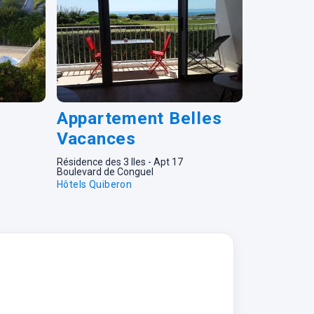
Appartement Belles
La Rafa
Vacances
Appart
Mer
Résidence des 3 Iles - Apt 17
Boulevard de Conguel
Residence LA
Hôtels Quiberon
Maria
Hôtels Quibe