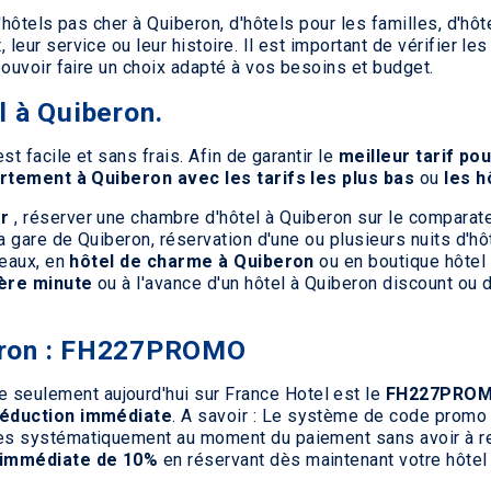
'hôtels pas cher à Quiberon, d'hôtels pour les familles, d'hôt
eur service ou leur histoire. Il est important de vérifier les
pouvoir faire un choix adapté à vos besoins et budget.
l à Quiberon.
t facile et sans frais. Afin de garantir le
meilleur tarif po
rtement à Quiberon avec les tarifs les plus bas
ou
les h
er
, réserver une chambre d'hôtel à Quiberon sur le comparateu
la gare de Quiberon, réservation d'une ou plusieurs nuits d'
meaux, en
hôtel de charme à Quiberon
ou en boutique hôtel 
ière minute
ou à l'avance d'un hôtel à Quiberon discount ou 
eron : FH227PROMO
e seulement aujourd'hui sur France Hotel est le
FH227PRO
éduction immédiate
. A savoir : Le système de code promo
es systématiquement au moment du paiement sans avoir à re
 immédiate de 10%
en réservant dès maintenant votre hôtel