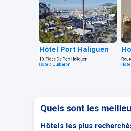
 Mer
Hôtel Port Haliguen
Ho
10, Place De Port Haliguen
Rout
Hôtels Quiberon
Hôte
Quels sont les meille
Hôtels les plus recherché