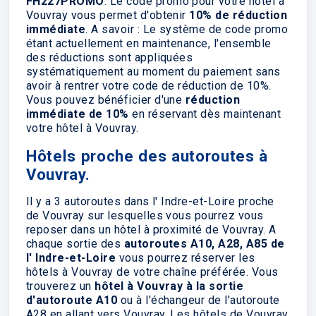
FH227PROMO
. Le code promo pour votre hôtel à
Vouvray vous permet d'obtenir
10% de réduction
immédiate
. A savoir : Le système de code promo
étant actuellement en maintenance, l'ensemble
des réductions sont appliquées
systématiquement au moment du paiement sans
avoir à rentrer votre code de réduction de 10%.
Vous pouvez bénéficier d'une
réduction
immédiate de 10%
en réservant dès maintenant
votre hôtel à Vouvray.
Hôtels proche des autoroutes à
Vouvray.
Il y a 3 autoroutes dans l' Indre-et-Loire proche
de Vouvray sur lesquelles vous pourrez vous
reposer dans un hôtel à proximité de Vouvray. A
chaque sortie des
autoroutes A10, A28, A85 de
l' Indre-et-Loire
vous pourrez réserver les
hôtels à Vouvray de votre chaîne préférée. Vous
trouverez un
hôtel à Vouvray à la sortie
d'autoroute A10
ou à l'échangeur de l'autoroute
A28 en allant vers Vouvray. Les hôtels de Vouvray