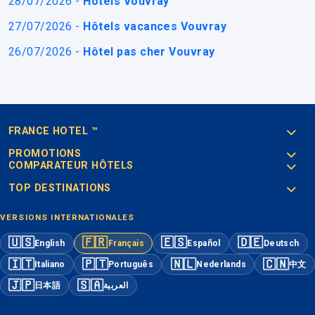
28/07/2026 -
Hôtels Vouvray
27/07/2026 -
Hôtels vacances Vouvray
26/07/2026 -
Hôtel pas cher Vouvray
FRANCE HOTEL ™
PROMOTIONS
COMPARATEUR HÔTELS
TOP DESTINATIONS
VERSIONS INTERNATIONALES
🇺🇸
🇫🇷
🇪🇸
🇩🇪
English
Français
Español
Deutsch
🇮🇹
🇵🇹
🇳🇱
🇨🇳
Italiano
Português
Nederlands
中文
🇯🇵
🇸🇦
日本語
العربية