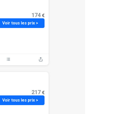
174
€
Voir tous les prix >
217
€
Voir tous les prix >