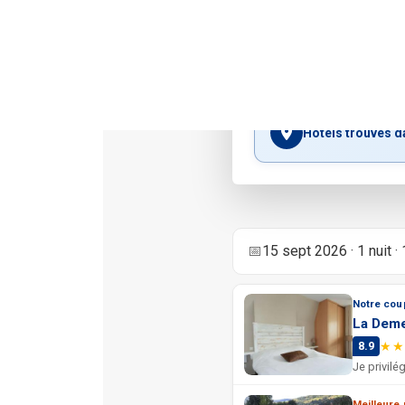
Ge
Hôtels près de S
Hôtels trouvés d
📅
15 sept 2026 · 1 nuit · 
Notre cou
La Deme
★★
8.9
Meilleure