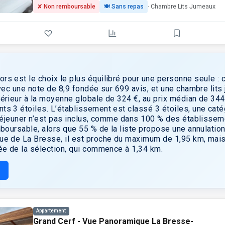
include a TV, telephone and en suite. Families and groups
✘ Non remboursable
🍽 Sans repas
· Chambre Lits Jumeaux
are welcome. There is also a specially adapted room for
disabled guests. La Demeure des 2 Trésors also offers
massage and beauty treatments, a sauna, hammam. The
surrounding area of La Bresse and the region of Vosges
are ideal for outdoor activities such as hiking, mountain
biking, skiing and ice skating. Closed lockers are available
for bikes and skis. Free on-site parking is offered at La
s est le choix le plus équilibré pour une personne seule : c’
Demeure.
avec une note de 8,9 fondée sur 699 avis, et une chambre lits
érieur à la moyenne globale de 324 €, au prix médian de 344
s 3 étoiles. L’établissement est classé 3 étoiles, une caté
-déjeuner n’est pas inclus, comme dans 100 % des établissem
mboursable, alors que 55 % de la liste propose une annulation 
ue de La Bresse, il est proche du maximum de 1,95 km, mais
ée de la sélection, qui commence à 1,34 km.
Appartement
Grand Cerf - Vue Panoramique La Bresse-