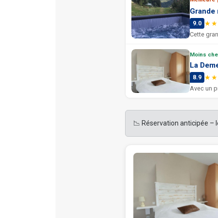
Grande m
★★
9.0
Cette gran
Moins che
La Deme
★★
8.9
Avec un pr
📉 Réservation anticipée – 