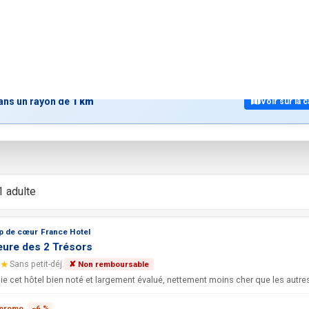
ologique De La Bre
entier Geologique De La Bresse
ans un rayon de
1 km
Voir sur la c
1 adulte
p de cœur France Hotel
ure des 2 Trésors
★
Sans petit-déj.
✘ Non remboursable
 promo
−6 %