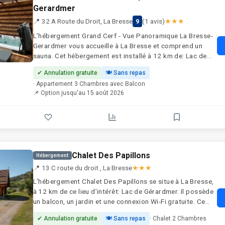
Gerardmer
📍 32 A Route du Droit, La Bresse
(1 avis)
★★★
9
L’hébergement Grand Cerf - Vue Panoramique La Bresse-
Gerardmer vous accueille à La Bresse et comprend un
sauna. Cet hébergement est installé à 12 km de: Lac de
Gérardmer. Il comprend un jardin et un parking privé
✔ Annulation gratuite
🍽 Sans repas
gratuit. Disposant d’une terrasse et offrant une vue sur la
· Appartement 3 Chambres avec Balcon
ville, cet appartement possède 3 chambres, un salon, une
📌 Option jusqu'au 15 août 2026
télévision à écran plat, une cuisine équipée avec un
réfrigérateur et un lave-vaisselle, ainsi que 1 salle de
bains avec une douche. L’établissement Grand Cerf - Vue
Panoramique La Bresse-Gerardmer dispose d’un bain à
remous. L'aéroport le plus proche (EuroAirport Mulhouse)
est à 88 km.
Chalet Des Papillons
Hébergement
📍 13 C route du droit , La Bresse
★★★
L’hébergement Chalet Des Papillons se situe à La Bresse,
à 12 km de ce lieu d’intérêt: Lac de Gérardmer. Il possède
un balcon, un jardin et une connexion Wi-Fi gratuite. Ce
chalet possède un parking privé gratuit et se trouve dans
✔ Annulation gratuite
🍽 Sans repas
· Chalet 2 Chambres
une région où vous pourrez pratiquer des activités telles