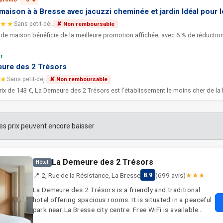
aison à à Bresse avec jacuzzi cheminée et jardin Idéal pour l
★★
Sans petit-déj.
✘ Non remboursable
de maison bénéficie de la meilleure promotion affichée, avec 6 % de réduction
r
ure des 2 Trésors
★
Sans petit-déj.
✘ Non remboursable
ix de 143 €, La Demeure des 2 Trésors est l’établissement le moins cher de la l
les prix peuvent encore baisser
La Demeure des 2 Trésors
Hôtel
📍 2, Rue de la Résistance, La Bresse
(699 avis)
★★★
8.9
La Demeure des 2 Trésors is a friendly and traditional
hotel offering spacious rooms. It is situated in a peaceful
park near La Bresse city centre. Free WiFi is available
throughout the property. Guest rooms at La Demeure