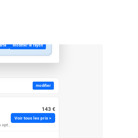
sse
arte
Modifier le rayon
modifier
143 €
Voir tous les prix >
Je privilégie cet hôtel bien noté et largement évalué, nettement moins cher que les autres options.