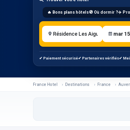
🔥 Bons plans hôtels
🧭 Où dormir ?
✈️ Pr
✔ Paiement sécurisé
✔ Partenaires vérifiés
✔ Mei
France Hotel
Destinations
France
Auver