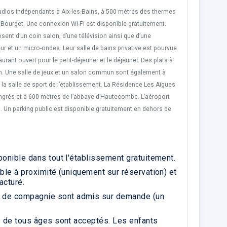
dios indépendants à Aix-les-Bains, à 500 mètres des thermes
u Bourget. Une connexion Wi-Fi est disponible gratuitement.
sent d’un coin salon, d’une télévision ainsi que d’une
ur et un micro-ondes. Leur salle de bains privative est pourvue
rant ouvert pour le petit-déjeuner et le déjeuner. Des plats à
on. Une salle de jeux et un salon commun sont également à
la salle de sport de l’établissement. La Résidence Les Aigues
ngrès et à 600 mètres de l’abbaye d’Hautecombe. L’aéroport
m. Un parking public est disponible gratuitement en dehors de
ponible dans tout l'établissement gratuitement.
ible à proximité (uniquement sur réservation) et
acturé.
 de compagnie sont admis sur demande (un
s de tous âges sont acceptés. Les enfants