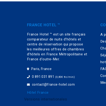
FRANCE HOTEL ™
CO
France Hotel ™ est un site français
A p
comparateur de nuits d'hôtels et
Des
centre de réservation qui propose
Cha
les meilleures offres de chambres
d'hôtels en France Métropolitaine et
Séj
France d'outre-Mer.
hot
FAQ
Paris, France
Con
0 891 031 891
(0,80€ ttc/min)
Men
contact@france-hotel.com
Hôtel France
Versions internationales