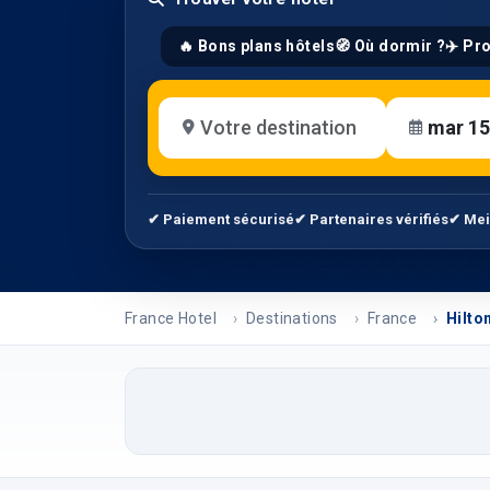
🔥 Bons plans hôtels
🧭 Où dormir ?
✈️ Pr
✔ Paiement sécurisé
✔ Partenaires vérifiés
✔ Mei
France Hotel
Destinations
France
Hilto