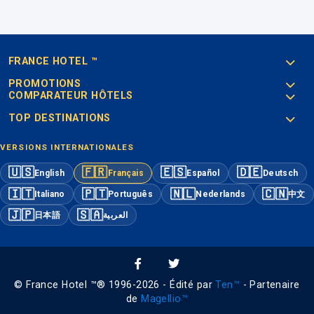
FRANCE HOTEL ™
PROMOTIONS
COMPARATEUR HÔTELS
TOP DESTINATIONS
VERSIONS INTERNATIONALES
🇺🇸
🇫🇷
🇪🇸
🇩🇪
English
Français
Español
Deutsch
🇮🇹
🇵🇹
🇳🇱
🇨🇳
Italiano
Português
Nederlands
中文
🇯🇵
🇸🇦
日本語
العربية
© France Hotel ™® 1996-2026 - Édité par
Ten™
- Partenaire
de
Magellio™