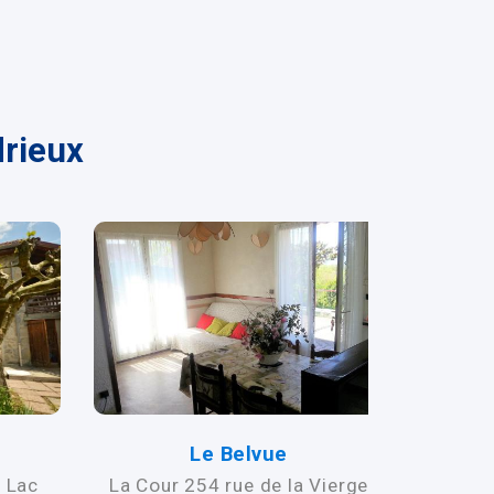
drieux
Le Belvue
A
 Lac
La Cour 254 rue de la Vierge