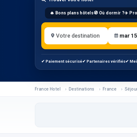
🔥 Bons plans hôtels
🧭 Où dormir ?
✈️ Pr
✔ Paiement sécurisé
✔ Partenaires vérifiés
✔ Mei
France Hotel
Destinations
France
Séjou