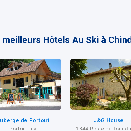
 meilleurs Hôtels Au Ski à Chin
uberge de Portout
J&G House
Portout n.a
1344 Route du Tour du