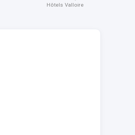
Hôtels Valloire
Les r