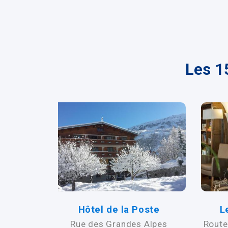
Les 1
s de
Hôtel de la Poste
L
eliers"
Rue des Grandes Alpes
Route