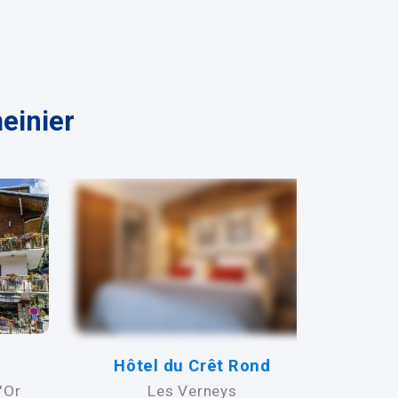
einier
l
Hôtel du Crêt Rond
Résid
Gali
'Or
Les Verneys