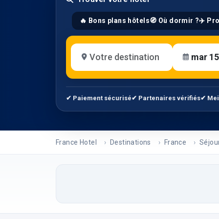
🔥 Bons plans hôtels
🧭 Où dormir ?
✈️ Pr
✔ Paiement sécurisé
✔ Partenaires vérifiés
✔ Mei
France Hotel
Destinations
France
Séjou